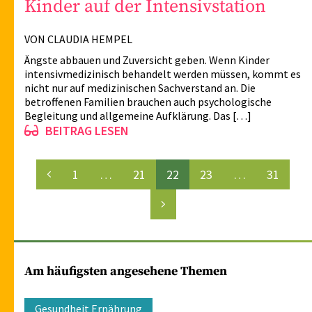
Kinder auf der Intensivstation
VON CLAUDIA HEMPEL
Ängste abbauen und Zuversicht geben. Wenn Kinder
intensivmedizinisch behandelt werden müssen, kommt es
nicht nur auf medizinischen Sachverstand an. Die
betroffenen Familien brauchen auch psychologische
Begleitung und allgemeine Aufklärung. Das […]
BEITRAG LESEN
Seitennummerierung
1
…
21
22
23
…
31
der
Beiträge
Am häufigsten angesehene Themen