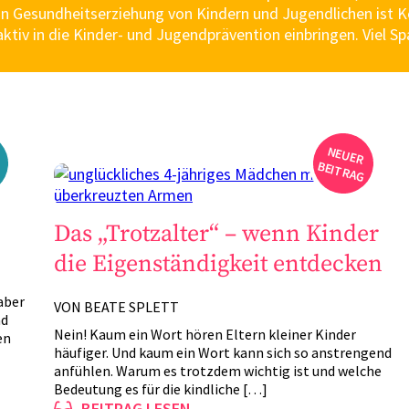
n Gesundheitserziehung von Kindern und Jugendlichen ist Ke
 aktiv in die Kinder- und Jugendprävention einbringen. Viel 
N
EU
ER
EIT
R
A
B
G
B
G
Das „Trotzalter“ – wenn Kinder
die Eigenständigkeit entdecken
aber
VON BEATE SPLETT
nd
Nein! Kaum ein Wort hören Eltern kleiner Kinder
en
häufiger. Und kaum ein Wort kann sich so anstrengend
anfühlen. Warum es trotzdem wichtig ist und welche
Bedeutung es für die kindliche […]
BEITRAG LESEN