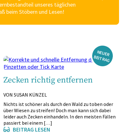
rnbestandteil unseres täglichen
Spaß beim Stöbern und Lesen!
N
EU
ER
EIT
R
A
B
G
Zecken richtig entfernen
VON SUSAN KÜNZEL
Nichts ist schöner als durch den Wald zu toben oder
über Wiesen zu streifen! Doch man kann sich dabei
leider auch Zecken einhandeln. In den meisten Fällen
passiert bei einem […]
BEITRAG LESEN