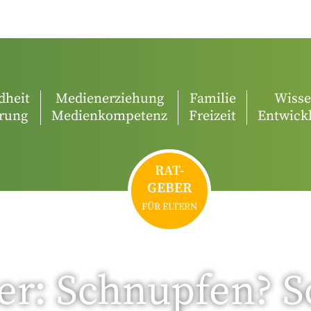
dheit
Medienerziehung
Familie
Wiss
rung
Medienkompetenz
Freizeit
Entwick
RAT-
GEBER
FÜR ELTERN
er: Schnupfen? 