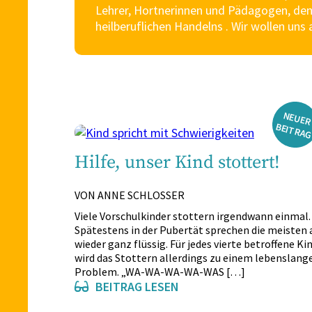
Lehrer, Hortnerinnen und Pädagogen, den
heilberuflichen Handelns . Wir wollen uns
N
EU
ER
EIT
R
A
Hilfe, unser Kind stottert!
VON ANNE SCHLOSSER
Viele Vorschulkinder stottern irgendwann einmal.
Spätestens in der Pubertät sprechen die meisten 
wieder ganz flüssig. Für jedes vierte betroffene Ki
wird das Stottern allerdings zu einem lebenslang
Problem. „WA-WA-WA-WA-WAS […]
BEITRAG LESEN