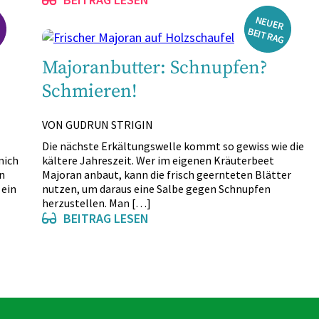
N
EU
ER
EIT
R
A
B
G
B
G
Majoranbutter: Schnupfen?
Schmieren!
VON GUDRUN STRIGIN
Die nächste Erkältungswelle kommt so gewiss wie die
mich
kältere Jahreszeit. Wer im eigenen Kräuterbeet
n
Majoran anbaut, kann die frisch geernteten Blätter
 ein
nutzen, um daraus eine Salbe gegen Schnupfen
herzustellen. Man […]
BEITRAG LESEN