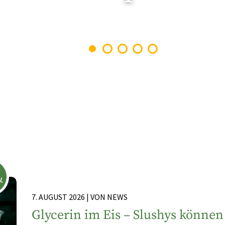
1
2
3
4
5
LL
7. AUGUST 2026 | VON NEWS
Glycerin im Eis – Slushys könne