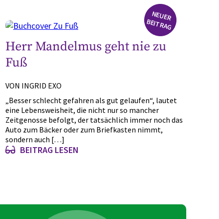
N
EU
ER
EIT
R
A
B
G
Herr Mandelmus geht nie zu
Fuß
VON INGRID EXO
„Besser schlecht gefahren als gut gelaufen“, lautet
eine Lebensweisheit, die nicht nur so mancher
Zeitgenosse befolgt, der tatsächlich immer noch das
Auto zum Bäcker oder zum Briefkasten nimmt,
sondern auch […]
BEITRAG LESEN