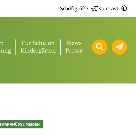
Schriftgröße
Kontrast
en
Für Schulen
News
lung
Kindergärten
Presse
N PARANÜSSE MEIDEN