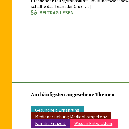
Dresdener Kreuzgymnasiums, im Bundeswettbew
schaffte das Team der Crux […]
BEITRAG LESEN
Am häufigsten angesehene Themen
Gesundheit Ernährung
Medienerziehung Medienkompetenz
Familie Freizeit
Wissen Entwicklung