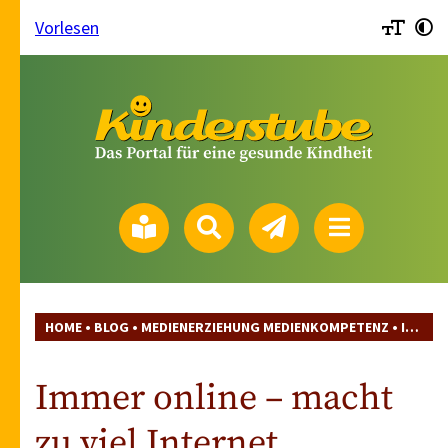
Vorlesen
HOME
•
BLOG
•
MEDIENERZIEHUNG MEDIENKOMPETENZ
•
IMMER ONLINE – MACHT ZU VIEL INTERNET JUGENDLICHE EINSAM?
Immer online – macht
zu viel Internet