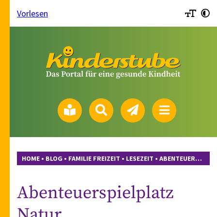
Vorlesen
HOME
•
BLOG
•
FAMILIE FREIZEIT
•
LESEZEIT
•
ABENTEUERSPIELPLATZ NATUR
Abenteuerspielplatz
Natur