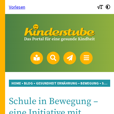
Vorlesen
HOME
•
BLOG
•
GESUNDHEIT ERNÄHRUNG
•
BEWEGUNG
•
SCHULE IN BEWEGUNG – EINE INITIATIVE MIT VIELFÄLTIGEM NUTZEN
Schule in Bewegung –
eine Initiative mit